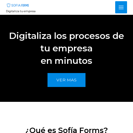
Ir
Main
al
Digitaliza tu empresa
contenido
Men
Digitaliza los procesos de
tu empresa
en minutos
VER MAS
¿Qué es Sofía Forms?